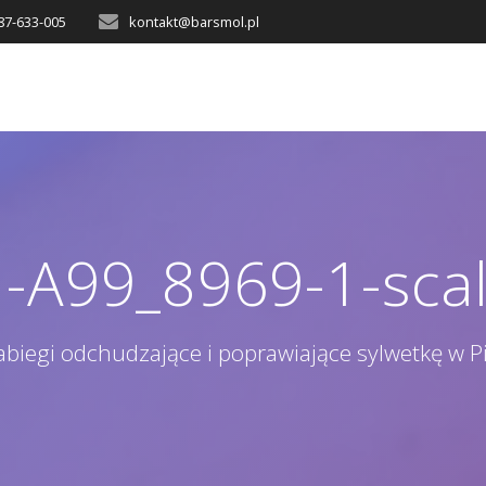
87-633-005
kontakt@barsmol.pl
-A99_8969-1-scal
abiegi odchudzające i poprawiające sylwetkę w Pi