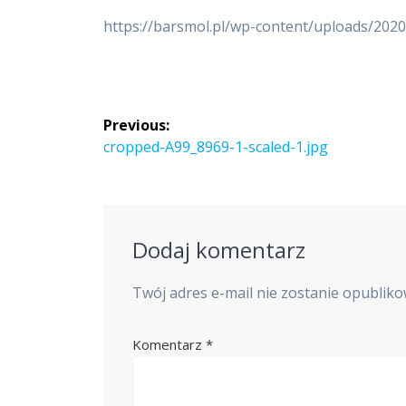
https://barsmol.pl/wp-content/uploads/202
Nawigacja
Previous:
wpisu
Previous
cropped-A99_8969-1-scaled-1.jpg
post:
Dodaj komentarz
Twój adres e-mail nie zostanie opublik
Komentarz
*