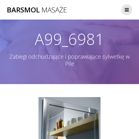
Skip
BARSMOL
MASAŻE
to
content
A99_6981
Zabiegi odchudzające i poprawiające sylwetkę w
Pile